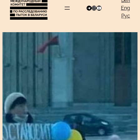
Бел
Telegram
Instagram
YouTube
к
Eng
содержимому
Рус