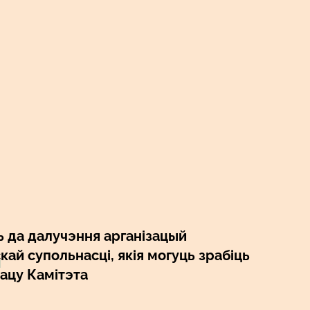
4
 да далучэння арганізацый
ай супольнасці, якія могуць зрабіць
рацу Камітэта