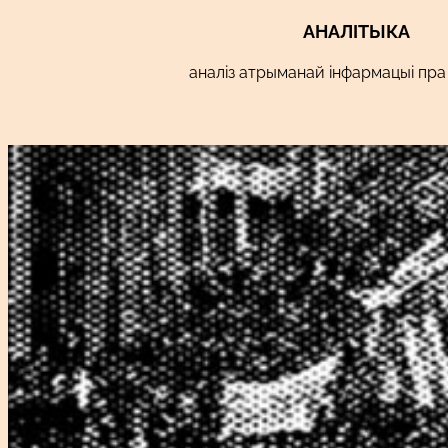
АНАЛІТЫКА
аналіз атрыманай інфармацыі пра