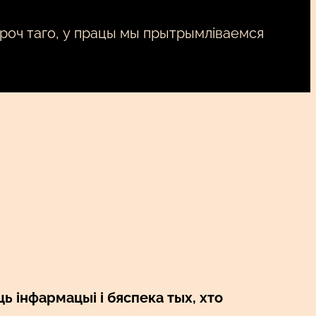
роч таго, у працы мы прытрымліваемся
2
ь інфармацыі і бяспека тых, хто