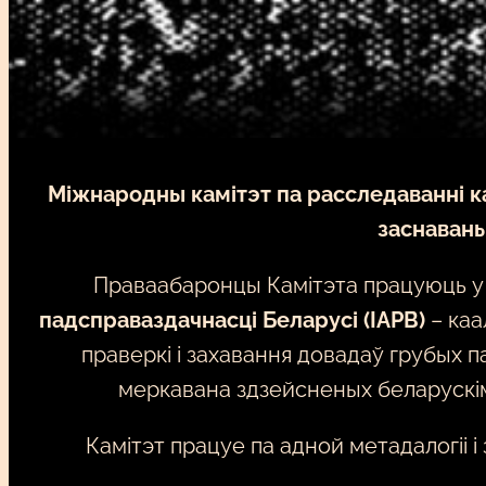
Міжнародны камітэт па расследаванні к
заснаваны
Праваабаронцы Камітэта працуюць у 
падсправаздачнасці Беларусі (IAPB)
– каа
праверкі і захавання довадаў грубых
меркавана здзейсненых беларускімі 
Камітэт працуе па адной метадалогіі і