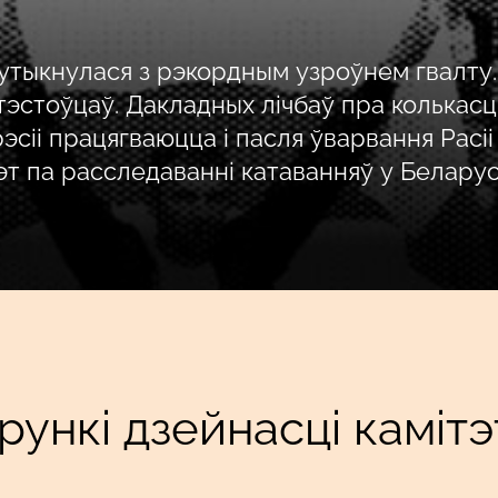
тыкнулася з рэкордным узроўнем гвалту. З
эстоўцаў. Дакладных лічбаў пра колькасць
рэсіі працягваюцца і пасля ўварвання Расіі
эт па расследаванні катаванняў у Беларус
ірункі дзейнасці камітэ