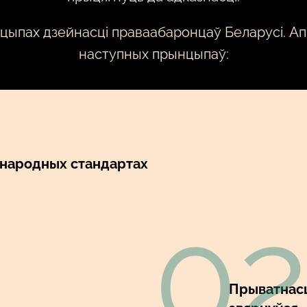
цыпах дзейнасці праваабаронцаў Беларусі. Ап
наступных прынцыпаў:
жнародных стандартах
0
Прыватнасц