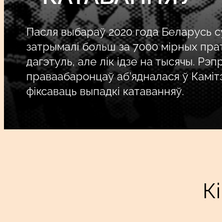
Пасля выбараў 2020 года Беларусь су
затрымалі больш за 7000 мірных прат
дагэтуль, але лік ідзе на тысячы. Рэп
праваабаронцаў аб’ядналася ў Каміт
фіксаваць выпадкі катаванняў.
К