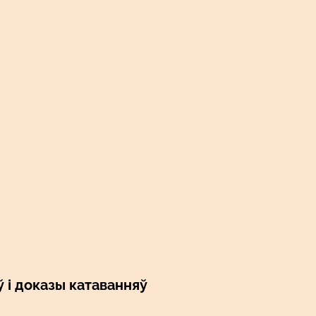
 і доказы катаванняў