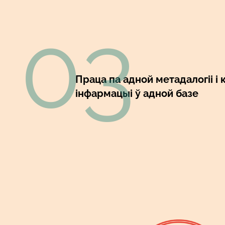
03
Праца па адной метадалогіі і
інфармацыі ў адной базе