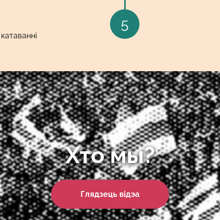
5
 катаванні
Хто мы?
Глядзець відэа