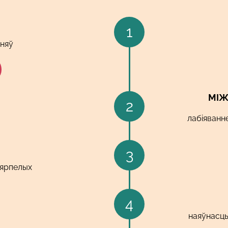
1
нняў
МІЖ
2
лабіяванн
3
ярпелых
4
наяўнасць