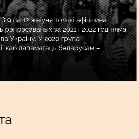
 9 па 12 жніўня толькі афіцыйна
 рэпрэсаваных за 2021 і 2022 год няма
 ва Украіну. У 2020 група
і, каб дапамагаць беларусам –
та