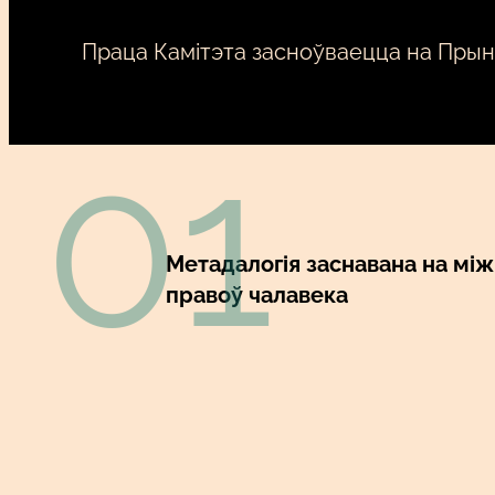
Праца Камітэта засноўваецца на Прын
01
Метадалогія заснавана на мі
правоў чалавека