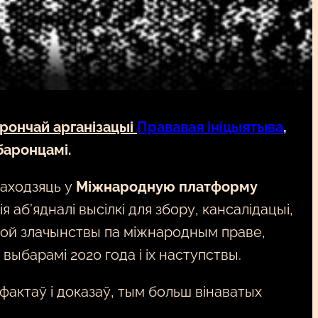
рончай арганізацыі
Прававая ініцыятыва
,
баронцамі.
ваходзяць у
Міжнародную платформу
аб’ядналі высілкі для збору, кансалідацыі,
бой злачынствы па міжнародным праве,
выбарамі 2020 года і іх наступствы.
 фактаў і доказаў, тым больш вінаватых