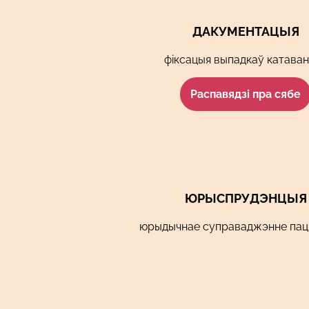
ДАКУМЕНТАЦЫЯ
фіксацыя выпадкаў катава
Распавядзі пра сябе
ЮРЫСПРУДЭНЦЫЯ
юрыдычнае суправаджэнне пац