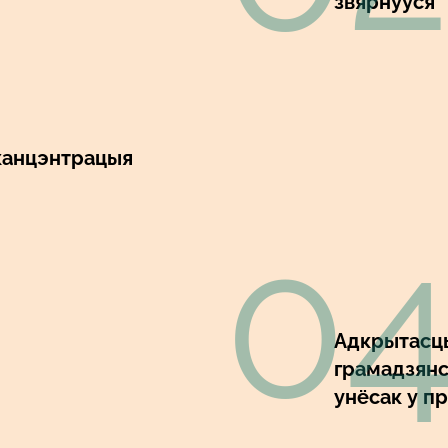
звярнуўся
 канцэнтрацыя
0
Адкрытасць
грамадзянск
унёсак у п