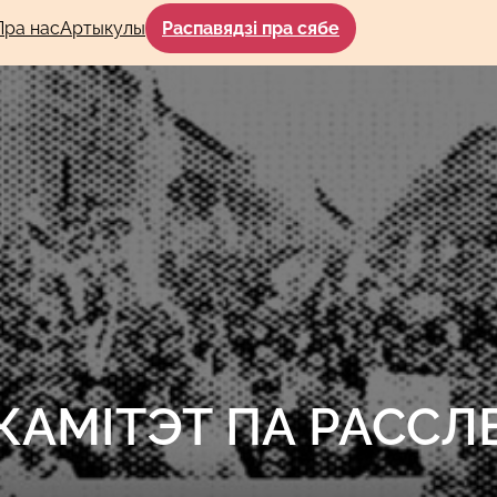
Пра нас
Артыкулы
Распавядзі пра сябе
АМІТЭТ ПА РАССЛ