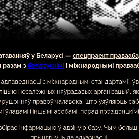
атаванняў у Беларусі —
спецпраект правааба
 разам з
беларускімі
і міжнароднымі праваа
адпаведнасці з міжнароднымі стандартамі і ў
ліцыю незалежных няўрадавых арганізацый, якія 
 парушэнняў правоў чалавека, што ўяўляюць са
ўладамі і іншымі асобамі, перад прэзідэнцкімі 
 збірае інфармацыю ў адзіную базу. Чым больш
прыцягнуць да адказнасці.