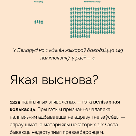
У Беларусі на 1 мільён жыхароў даводзіцца 149
палітвязняў, у расіі — 4.
Якая выснова?
1339
палітычных зняволеных — гэта
велізарная
колькасць
. Пры гэтым прызнанне чалавека
палітвязням адбываецца не адразу і не заўсёды —
спраў шмат, а матэрыялы некаторых з іх часта
бываюць недаступныя праваабаронцам.