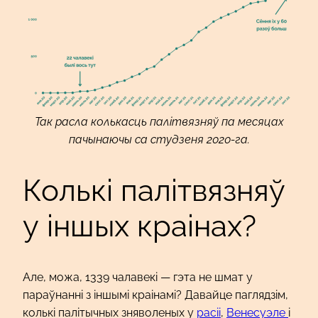
Так расла колькасць палітвязняў па месяцах
пачынаючы са студзеня 2020-га.
Колькі палітвязняў
у іншых краінах?
Але, можа, 1339 чалавекі — гэта не шмат у
параўнанні з іншымі краінамі? Давайце паглядзім,
колькі палітычных зняволеных у
расіі
,
Венесуэле
і