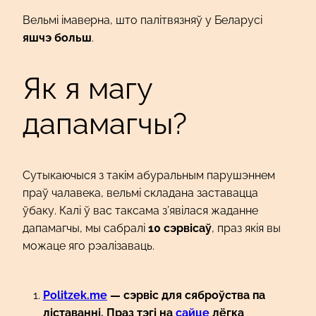
Вельмі імаверна, што палітвязняў у Беларусі
яшчэ больш
.
Як я магу
дапамагчы?
Сутыкаючыся з такім абуральным парушэннем
праў чалавека, вельмі складана заставацца
ўбаку. Калі ў вас таксама з’явілася жаданне
дапамагчы, мы сабралі
10 сэрвісаў
, праз якія вы
можаце яго рэалізаваць.
Politzek.me
— сэрвіс для сяброўства па
ліставанні. Праз тэгі на
сайце
лёгка