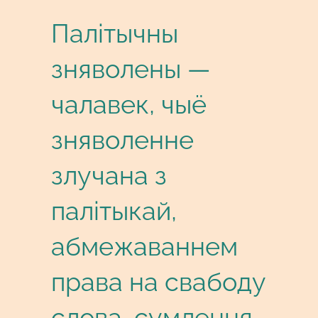
Палітычны
зняволены —
чалавек, чыё
зняволенне
злучана з
палітыкай,
абмежаваннем
права на свабоду
слова, сумлення