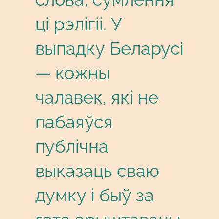
ці рэлігіі. У
выпадку Беларусі
— кожны
чалавек, які не
пабаяўся
публічна
выказаць сваю
думку і быў за