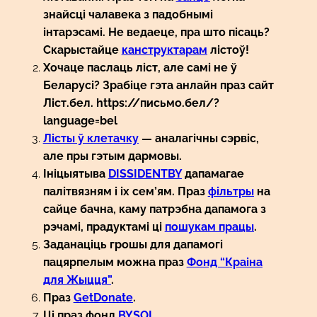
знайсці чалавека з падобнымі
інтарэсамі. Не ведаеце, пра што пісаць?
Скарыстайце
канструктарам
лістоў!
Хочаце паслаць ліст, але самі не ў
Беларусі? Зрабіце гэта анлайн праз сайт
Ліст.бел. https://письмо.бел/?
language=bel
Лісты ў клетачку
— аналагічны сэрвіс,
але пры гэтым дармовы.
Ініцыятыва
DISSIDENTBY
дапамагае
палітвязням і іх сем’ям. Праз
фільтры
на
сайце бачна, каму патрэбна дапамога з
рэчамі, прадуктамі ці
пошукам працы
.
Заданаціць грошы для дапамогі
пацярпелым можна праз
Фонд “Краіна
для Жыцця”
.
Праз
GetDonate
.
Ці праз фонд
BYSOL
.