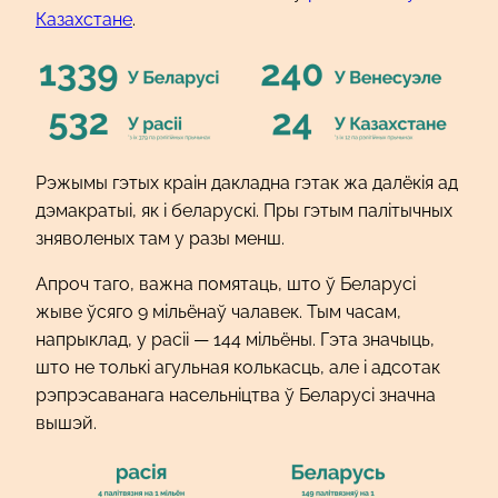
Казахстане
.
Рэжымы гэтых краін дакладна гэтак жа далёкія ад
дэмакратыі, як і беларускі. Пры гэтым палітычных
зняволеных там у разы менш.
Апроч таго, важна помятаць, што ў Беларусі
жыве ўсяго 9 мільёнаў чалавек. Тым часам,
напрыклад, у расіі — 144 мільёны. Гэта значыць,
што не толькі агульная колькасць, але і адсотак
рэпрэсаванага насельніцтва ў Беларусі значна
вышэй.