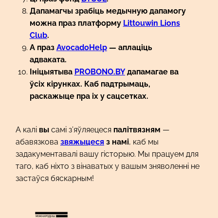
Дапамагчы зрабіць медычную дапамогу
можна праз платформу
Littouwin Lions
Club
.
А праз
AvocadoHelp
— аплаціць
адваката.
Ініцыятыва
PROBONO.BY
дапамагае ва
ўсіх кірунках. Каб падтрымаць,
раскажыце пра іх у сацсетках.
А калі
вы
самі з’яўляецеся
палітвязням
—
абавязкова
звяжыцеся
з намі
, каб мы
задакументавалі вашу гісторыю. Мы працуем для
таго, каб ніхто з вінаватых у вашым зняволенні не
застаўся бяскарным!