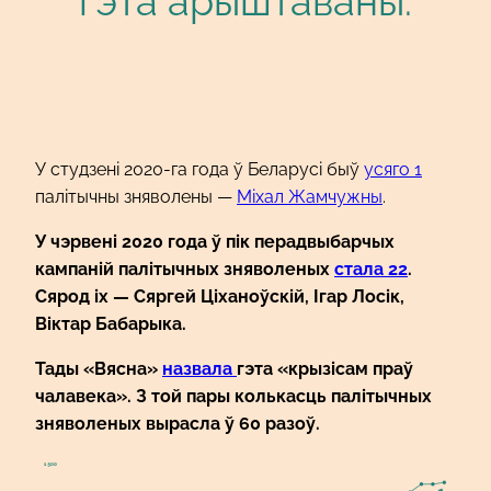
гэта арыштаваны.
У студзені 2020-га года ў Беларусі быў
усяго 1
палітычны зняволены —
Міхал Жамчужны
.
У чэрвені 2020 года ў пік перадвыбарчых
кампаній палітычных зняволеных
стала 22
.
Сярод іх — Сяргей Ціханоўскій, Ігар Лосік,
Віктар Бабарыка.
Тады «Вясна»
назвала
гэта «крызісам праў
чалавека». З той пары колькасць палітычных
зняволеных вырасла ў 60 разоў.