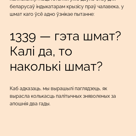
беларусаў індыкатарам крызісу праў чалавека, у
шмат каго ўсё адно ўзнікае пытанне:
1339 — гэта шмат?
Калі да, то
наколькі шмат?
Каб адказаць, мы вырашылі паглядзець, як
вырасла колькасць палітычных зняволеных за
апошнія два гады.