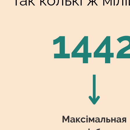
Так колькі ж міл