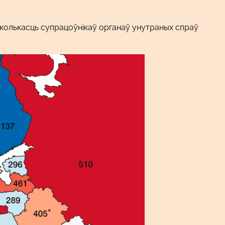
 колькасць супрацоўнікаў органаў унутраных спраў