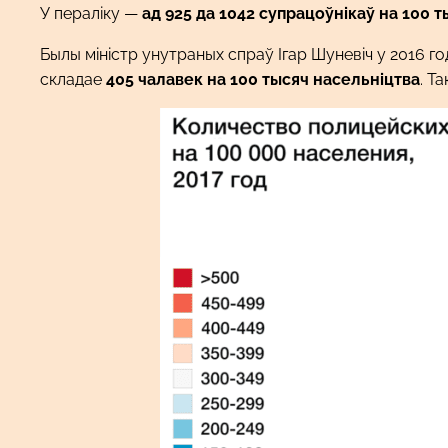
У пераліку —
ад 925 да 1042 супрацоўнікаў на 100 
Былы міністр унутраных спраў Ігар Шуневіч у 2016 го
складае
405 чалавек на 100 тысяч насельніцтва
. Т