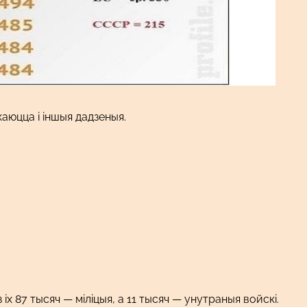
каюцца і іншыя дадзеныя.
з іх 87 тысяч — міліцыя, а 11 тысяч — унутраныя войскі.