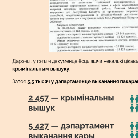
Дарэчы, у гэтым дакуменце ёсць яшчэ некалькі цікавы
крымінальным вышуку
.
Затое
5,5 тысяч у дэпартаменце выканання пакара