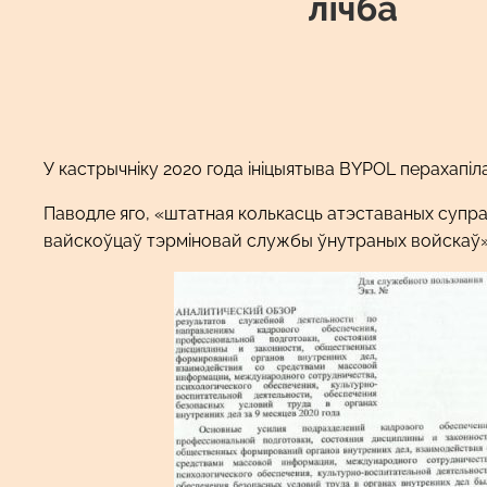
У кастрычніку 2020 года ініцыятыва BYPOL перахапіла
Паводле яго, «штатная колькасць атэставаных супра
вайскоўцаў тэрміновай службы ўнутраных войскаў»