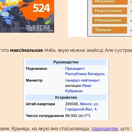
гэта
максімальная
лічба, якую можна знайсці. Але сустра
авек. Крыніца, на якую яна спасылаецца,
паведамляе
, што 