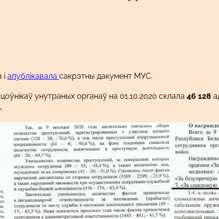
 і
апублікавала
сакрэтны дакумент МУС.
цоўнікаў унутраных органаў на 01.10.2020 склала
46 128
ад
.