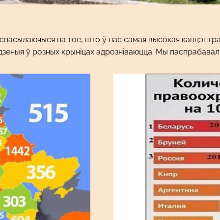
спасылаючыся на тое, што ў нас самая высокая канцэнтра
зеныя ў розных крыніцах адрозніваюцца. Мы паспрабавалі 