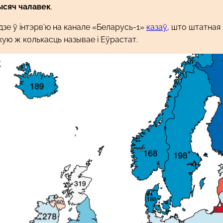
тысяч чалавек
.
дзе ў інтэрв’ю на канале «Беларусь-1»
казаў
, што штатная
акую ж колькасць называе і Еўрастат.