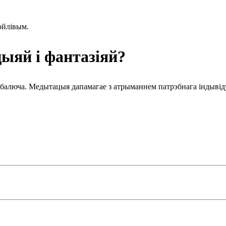
тойлівым.
ц
ыяй
і фантаз
іяй?
ць балюча. Медытацыя дапамагае з атрыманнем патрэбнага індывід