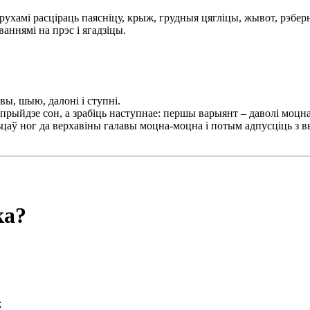
рухамі расціраць паясніцу, крыж, грудныя цягліцы, жывот, рэберн
аннямі на прэс і ягадзіцы.
вы, шыю, далоні і ступні.
прыйдзе сон, а зрабіць наступнае: першы варыянт – даволі моцна р
цаў ног да верхавіны галавы моцна-моцна і потым адпусціць з вы
ка?
;