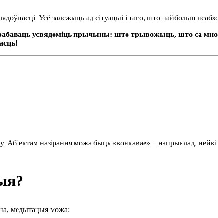
лядоўнасці. Усё залежыць ад сітуацыі і таго, што найбольш неабх
спрабаваць усвядоміць прычыны: што трывожыць, што са мной
асць!
у. Аб’ектам назірання можа быць «вонкавае» – напрыклад, нейкі 
ыя?
дна, медытацыя можа: