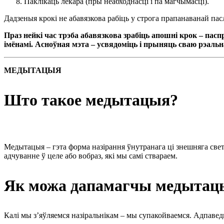
Паклікаць лекара (пры неабходнасці і па магчымасці).
Дадзеныя крокі не абавязкова рабіць у строга прапанаванай пас
Праз нейкі час трэба абавязкова зрабіць апошні крок – па
імёнамі. Асноўная мэта – усвядоміць і прыняць сваю рэальн
МЕДЫТАЦЫЯ
Што такое медытацыя?
Медытацыя – гэта форма назірання ўнутранага ці знешняга свет
адчуванне ў целе або вобраз, які мы самі ствараем.
Як мож
а
дапамагчы медытац
Калі мы з’яўляемся назіральнікам – мы супакойваемся. Адпаве