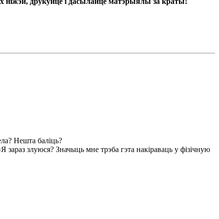
 ніжэй, друкуйце і дасылайце матэрыялы за краты!
ела? Нешта баліць?
 «Я зараз злуюся? Значыць мне трэба гэта накіраваць у фізічную