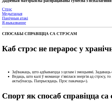
Дадзеныя матэрыялы распрацаваны сумесна з псіхалагіняй 
Стрэс
Медытацыя
Панічныя атакі
Я-выказванне
СПОСАБЫ СПРАВІЦЦА СА СТРЭСАМ
Каб стрэс не перарос у храніч
Заўважаць, што адбываецца з целам і эмоцыямі. Задаваць
Ведаць, што калі ў моманце з’явілася энергія ад стрэсу, 
актыўнасць. Папрысядаць. Прэс пакачаць»).
Спорт як спосаб справіцца са