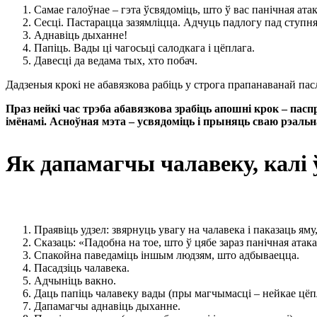
Самае галоўнае – гэта ўсвядоміць, што ў вас панічная атак
Сесці. Пастарацца зазямліцца. Адчуць падлогу пад ступня
Аднавіць дыханне!
Папіць. Вады ці чагосьці салодкага і цёплага.
Давесці да ведама тых, хто побач.
Дадзеныя крокі не абавязкова рабіць у строга прапанаванай пас
Праз нейкі час трэба абавязкова зрабіць апошні крок – па
імёнамі. Асноўная мэта – усвядоміць і прыняць сваю рэальн
Як дапамагчы чалавеку, калі 
Праявіць удзел: звярнуць увагу на чалавека і паказаць ям
Сказаць: «Падобна на тое, што ў цябе зараз панічная атака
Спакойна паведаміць іншым людзям, што адбываецца.
Пасадзіць чалавека.
Адчыніць вакно.
Даць папіць чалавеку вады (пры магчымасці – нейкае цёпл
Дапамагчы аднавіць дыханне.