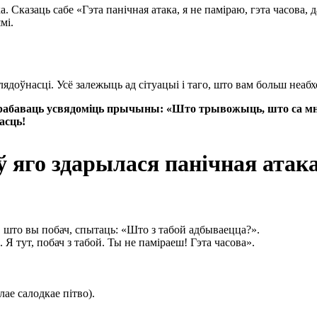
а. Сказаць сабе «Гэта панічная атака, я не паміраю, гэта часова, 
мі.
лядоўнасці. Усё залежыць ад сітуацыі і таго, што вам больш неаб
спрабаваць усвядоміць прычыны: «Што трывожыць, што са мно
асць!
ў яго здарылася панічная атак
у, што вы побач, спытаць: «Што з табой адбываецца?».
. Я тут, побач з табой. Ты не паміраеш! Гэта часова».
ае салодкае пітво).