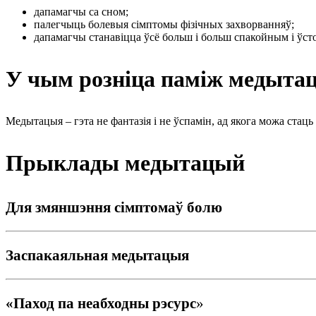
дапамагчы са сном;
палегчыць болевыя сімптомы фізічных захворванняў;
дапамагчы станавіцца ўсё больш і больш спакойным і ўс
У ч
ым р
озн
іца
паміж мед
ыта
Медытацыя – гэта не фантазія і не ўспамін, ад якога можа ста
Прыклады медытацый
Для змяншэння сімптомаў болю
Заспакаяльная медытацыя
«Паход па неабходны рэсурс
»