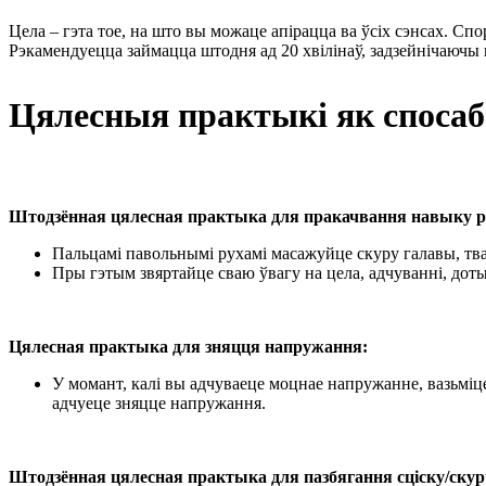
Цела – гэта тое, на што вы можаце апірацца ва ўсіх сэнсах. С
Рэкамендуецца займацца штодня ад 20 хвілінаў, задзейнічаючы вя
Цялесныя практыкі як спосаб 
Штодзённая цялесная практыка для
пракачвання навыку
р
Пальцамі павольнымі рухамі масажуйце скуру галавы, твар
Пры гэтым звяртайце сваю ўвагу на цела, адчуванні, дотыкі
Цялесная практыка для зняцця напружання:
У момант, калі вы адчуваеце моцнае напружанне, вазьміце 
адчуеце зняцце напружання.
Штодзённая цялесная практыка для пазбягання сціску/скур