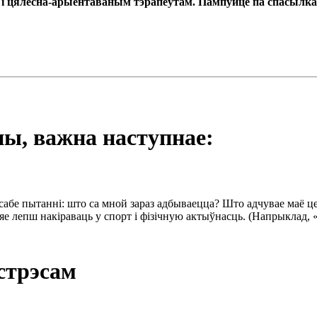
і цялесна-арыентаваным тэрапеўтам. Пампуйце па спасылках
ны, важна наступнае:
 сабе пытанні: што са мной зараз адбываецца? Што адчувае маё ц
то яе лепш накіраваць у спорт і фізічную актыўнасць. (Напрыклад,
 стрэсам