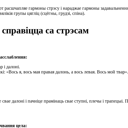
порт расшчапляе гармоны стрэсу і нараджае гармоны задавальнення
лікія групы цягліц (сцёгны, грудзі, спіна).
справіцца са стрэсам
ас
слаблення:
 і далоні.
: «Вось я, вось мая правая далонь, а вось левая. Вось мой твар»
свае далоні і пачніце прамінаць свае ступні, плечы і трапецыі. 
чвання цела: