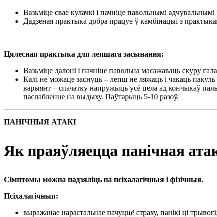
Вазьміце свае кулачкі і пачніце павольнымі адчувальнымі 
Дадзеная практыка добра працуе ў камбінацыі з практыкав
Цялесная практыка для лепшага засынання:
Вазьміце далоні і пачніце павольна масажаваць скуру гала
Калі не можаце заснуць – лепш не ляжаць і чакаць пакуль 
варыянт – спачатку напружыць усё цела ад кончыкаў паль
паслабленне на выдыху. Паўтарыць 5-10 разоў.
ПАНІЧНЫЯ АТАКІ
Як праяўляецца панічная ата
Сімптомы можна падзяліць на псіхалагічныя і фізічныя.
Псіхалагічныя:
выражанае нарастальнае пачуццё страху, панікі ці трывогі