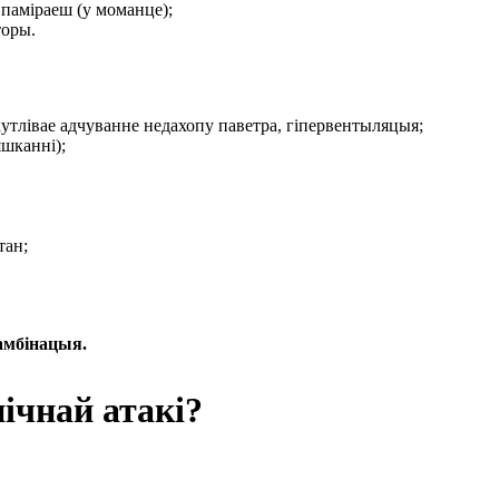
 паміраеш (у моманце);
торы.
утлівае адчуванне недахопу паветра, гіпервентыляцыя;
яшканні);
тан;
амбінацыя.
ічнай атакі?