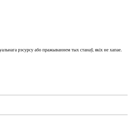
уальнага рэсурсу або пражываннем тых станаў, якіх не хапае.