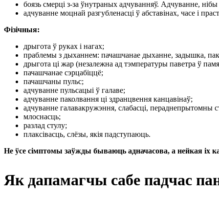
боязь смерці з-за ўнутраных адчуванняў. Адчуванне, нібы
адчуванне моцнай разгубленасці ў абставінах, часе і прас
Фізічныя:
дрыгота ў руках і нагах;
праблемы з дыханнем: пачашчанае дыханне, задышка, пак
дрыгота ці жар (незалежна ад тэмпературы паветра ў пам
пачашчанае сэрцабіццё;
пачашчаны пульс;
адчуванне пульсацыі ў галаве;
адчуванне паколвання ці здранцвення канцавінаў;
адчуванне галавакружэння, слабасці, пераднепрытомны с
млоснасць;
разлад стулу;
плаксівасць, слёзы, якія падступаюць.
Не ўсе сімптомы заўжды бываюць адначасова, а нейкая іх к
Як дапамагчы сабе падчас пан