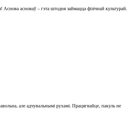
! Аснова асноваў – гэта штодня займацца фізічнай культурай.
.
Павольна, але адчувальнымі рухамі. Працягвайце, пакуль не