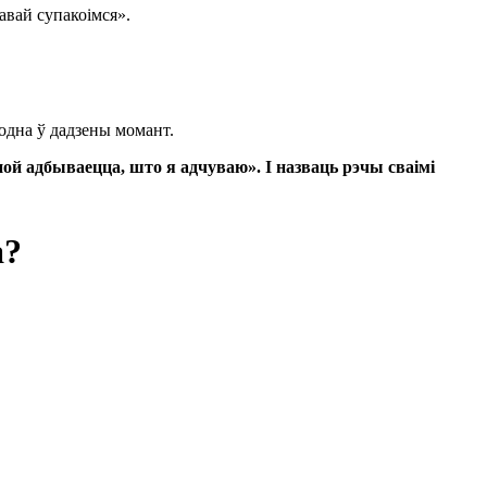
давай супакоімся».
ходна ў дадзены момант.
й адбываецца, што я адчуваю». І назваць рэчы сваімі
а?