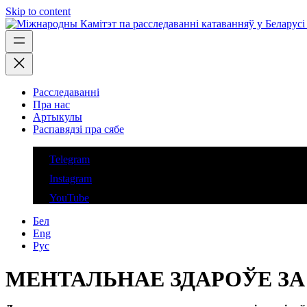
Skip to content
Расследаванні
Пра нас
Артыкулы
Распавядзі пра сябе
Telegram
Instagram
YouTube
Бел
Eng
Рус
МЕНТАЛЬНАЕ ЗДАРОЎЕ ЗА