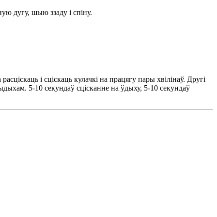
ую дугу, шыю ззаду і спіну.
асціскаць і сціскаць кулачкі на працягу пары хвілінаў. Другі
дыхам. 5-10 секундаў сцісканне на ўдыху, 5-10 секундаў