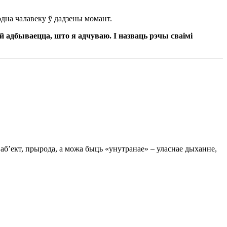
одна чалавеку ў дадзены момант.
 адбываецца, што я адчуваю. І назваць рэчы сваімі
аб’ект, прырода, а можа быць «унутранае» – уласнае дыханне,