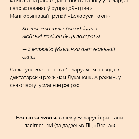
камітэта па расследаванні катаванняў у Беларусі
падрыхтаваная ў супрацоўніцтве з
Маніторынгавай групай «Беларускі гаюн»
Кожны, хто так абыходзіцца з
людзьмі, павінен быць пакараны.
—
З інтэрв’ю ўдзельніка антываеннай
акцыі
Са жніўня 2020-га года беларусы змагаюцца з
дыктатарскім рэжымам Лукашенкі. А рэжым, у
сваю чаргу, узмацняе рэпрэсіі.
Больш за 1200
чалавек у Беларусі прызнаны
палітвязнямі (па дадзеных ПЦ «Вясна»)