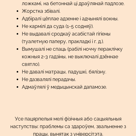
ложкамі, на бетоннай ці драўлянай падлозе.
Жорстка збівалі.
Адбіралі цёплае адзенне і адчынялі вокны.
Не кармілі да суда (1-5 содняў).
Не выдавалі сродкаў асабістай гігіены
(туалетную паперу, пракладкі і г. д.).
Вымушалі не спаць (рабілі ноччу пераклічку
кожныя 2-3 гадзіны, не выключалі дзённае
святло).
Не давалі матрацы, падушкі, бялізну.
Не дазвалялі перадачы.
Адмаўлялі ў медыцынскай дапамозе.
Усе пацярпелыя мелі фізічныя або сацыяльныя
наступствы: праблемы са здароўем, звальненне з
працы, вынятак з універсітэта.