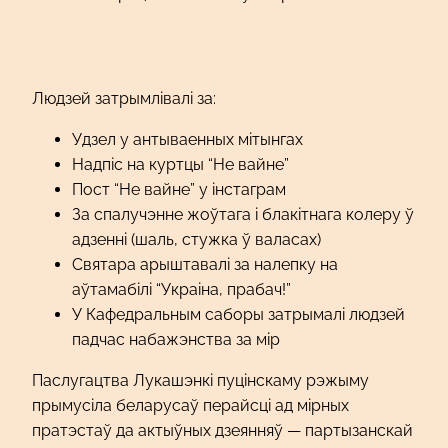
Людзей затрымлівалі за:
Удзел у антываенных мітынгах
Надпіс на куртцы “Не вайне”
Пост “Не вайне” у інстаграм
За спалучэнне жоўтага і блакітнага колеру ў
адзенні (шаль, стужка ў валасах)
Святара арыштавалі за налепку на
аўтамабілі “Украіна, прабач!”
У Кафедральным саборы затрымалі людзей
падчас набажэнства за мір
Паслугацтва Лукашэнкі пуцінскаму рэжыму
прымусіла беларусаў перайсці ад мірных
пратэстаў да актыўных дзеянняў — партызанскай