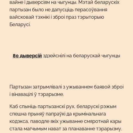
вайне і дыверсіям на чыгунцы. Мэтай беларускіх
партызан было не дапусціць перасоўвання
вайсковай тэхнікі і зброі праз тэрыторыю
Беларусі.
80 дыверсій
здзейснілі на беларускай чыгунцы
Партызан затрымлівалі з ужываннем баявой зброі
і вінавацілі ў тэрарызме.
Каб спыніць партызанскі рух, беларускі рэжым
спешна прыняў папраўкі да крымінальнага
кодэкса, паводле якіх ужыванне смяротнай кары
стала магчымым нават за планаванне тэрарызму.