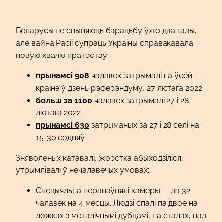
Беларусы не спыняюць барацьбу ўжо два гады,
але вайна Расіі супраць Украіны справакавала
новую хвалю пратэстаў.
прынамсі 908
чалавек затрымалі па ўсёй
краіне ў дзень рэферэндуму, 27 лютага 2022
больш за 1100
чалавек затрымалі 27 і 28
лютага 2022
прынамсі 630
затрыманых за 27 і 28 селі на
15-30 содняў
Зняволеных катавалі, жорстка абыходзіліся,
утрымлівалі ў нечалавечых умовах:
Спецыяльна перапаўнялі камеры — да 32
чалавек на 4 месцы. Людзі спалі па двое на
ложках з металічнымі дубцамі, на сталах, пад