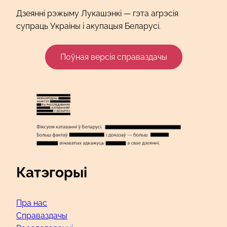
Дзеянні рэжыму Лукашэнкі — гэта агрэсія
супраць Украіны і акупацыя Беларусі.
Поўная версія справаздачы
Катэгорыі
Пра нас
Справаздачы