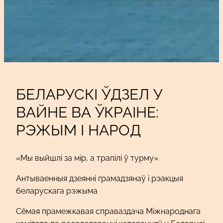
БЕЛАРУСКІ ЎДЗЕЛ У
ВАЙНЕ ВА ЎКРАІНЕ:
РЭЖЫМ І НАРОД
«Мы выйшлі за мір, а трапілі ў турму»
Антываенныя дзеянні грамадзянаў і рэакцыя
беларускага рэжыма
Сёмая прамежкавая справаздача Міжнароднага