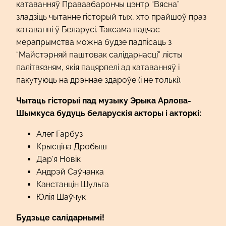
катаванняў Праваабарончы цэнтр “Вясна”
зладзіць чытанне гісторый тых, хто прайшоў праз
катаванні ў Беларусі. Таксама падчас
мерапрымства можна будзе падпісаць з
“Майстэрняй паштовак салідарнасці” лісты
палітвязням, якія пацярпелі ад катаванняў і
пакутуюць на дрэннае здароўе (і не толькі).
Чытаць гісторыі пад музыку Эрыка Арлова-
Шымкуса будуць беларускія акторы і акторкі:
Алег Гарбуз
Крысціна Дробыш
Дар’я Новік
Андрэй Саўчанка
Канстанцін Шульга
Юлія Шаўчук
Будзьце салідарнымі!