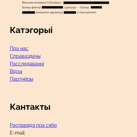
Катэгорыі
Пра нас
Справаздачы
Расследаванні
Відэа
Партнёры
Кантакты
Распавядзі пра сябе
E-mail: