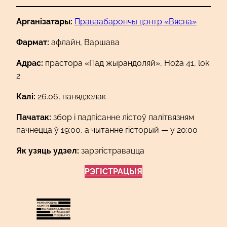
Арганізатары
:
Праваабарончы цэнтр «Вясна»
Фармат:
афлайн, Варшава
Адрас
:
прастора «Пад жырандоляй», Hoża 41, lok
2
Калі
:
26.06, панядзелак
Пачатак
:
збор і падпісанне лістоў палітвязням
пачнецца ў 19:00, а чытанне гісторый — у 20:00
Як узяць удзел
:
зарэгістравацца
РЭГІСТРАЦЫЯ