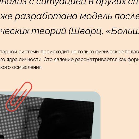
нализ с ситуацией в других ст
акже разработана модель посл
ческих теорий (Шварц, «Больша
тарной системы происходит не только физическое подавл
го ядра личности. Это явление рассматривается как фор
кого осмысления.