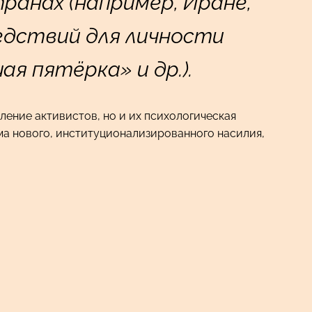
ранах (например, Иране,
едствий для личности
я пятёрка» и др.).
ение активистов, но и их психологическая
ма нового, институционализированного насилия,