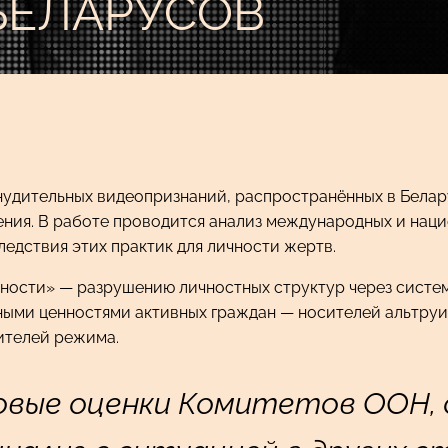
БЕЛАРУСОВ
дительных видеопризнаний, распространённых в Беларус
ения. В работе проводится анализ международных и нац
ледствия этих практик для личности жертв.
ности» — разрушению личностных структур через систем
ными ценностями активных граждан — носителей альтруи
ителей режима.
овые оценки Комитетов ООН,