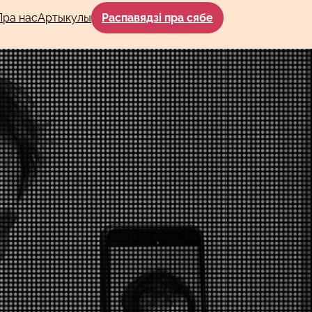
Пра нас
Артыкулы
Распавядзі пра сябе