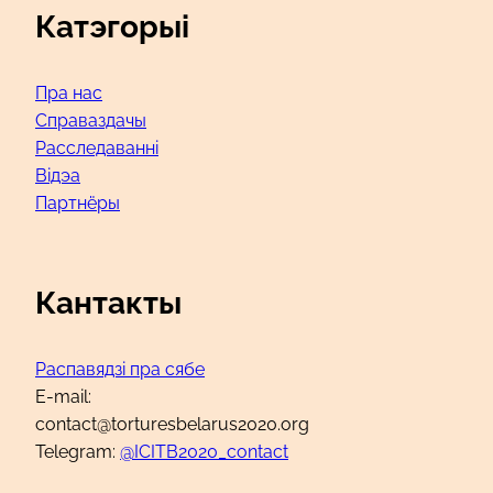
Катэгорыі
Пра нас
Справаздачы
Расследаванні
Відэа
Партнёры
Кантакты
Распавядзі пра сябе
E-mail:
contact@torturesbelarus2020.org
Telegram:
@ICITB2020_contact