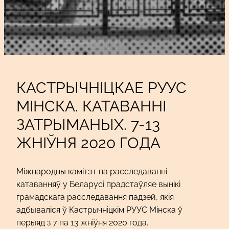
КАСТРЫЧНІЦКАЕ РУУС
МІНСКА. КАТАВАННІ
ЗАТРЫМАНЫХ. 7-13
ЖНІЎНЯ 2020 ГОДА
Міжнародны камітэт па расследаванні
катаванняў у Беларусі прадстаўляе вынікі
грамадскага расследавання падзей, якія
адбываліся ў Кастрычніцкім РУУС Мінска ў
перыяд з 7 па 13 жніўня 2020 года.