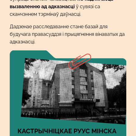
вызваленню ад адказнасці
ў сувязі са
сканчэннем тэрмінаў даўнасці.
Дадзенае расследаванне стане базай для
будучага правасуддзя і прыцягнення вінаватых да
адказнасці.