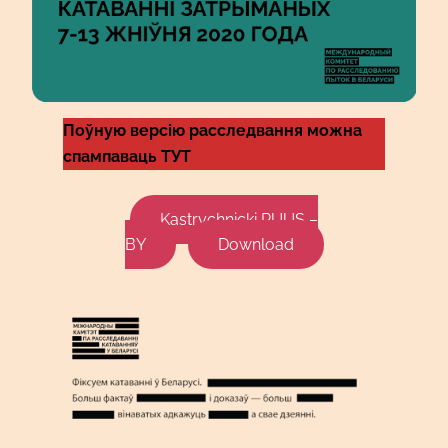
Поўную версію расследвання можна
спампаваць ТУТ
Kastrychnicki RUUS –
BY
Download