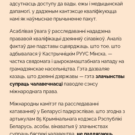
адсутнасць доступу да вады, ежы і медыцынскай
дапамогі, у дадзеным кантэксце кваліфікуюцца
намі як наўмыснае прычыненне пакут.
Асаблівая ўвага ў расследаванні нададзена
прававой кваліфікацыі дзеянняў сілавікоў. Аналіз
фактаў дае падставы сцвярджаць, што тое, што
адбывалася ў Кастрычніцкім РУУС Мінска, —
частка свядомага і шырокамаштабнага нападу на
грамадзянскае насельніцтва. Гэта дазваляе
казаць, што дзеянні дзяржавы — гэта
злачынствы
супраць чалавечнасці
паводле сэнсу
міжнароднага права.
Міжнародны камітэт па расследаванні
катаванняў у Беларусі падкрэслівае, што згодна з
артыкулам 85 Крымінальнага кодэкса Рэспублікі
Беларусь, асобы, вінаватыя ў злачынствах
супраць бяспекі чалавецтва,
не падлягаюць