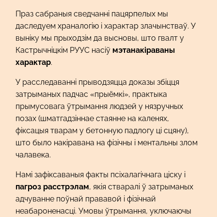
Праз сабраныя сведчанні пацярпелых мы
даследуем храналогію і характар злачынстваў. У
выніку мы прыходзім да высновы, што гвалт у
Кастрычніцкім РУУС насіў
мэтанакіраваны
характар
.
У расследаванні прыводзяцца доказы збіцця
затрыманых падчас «прыёмкі», практыка
прымусовага ўтрымання людзей у нязручных
позах (шматгадзіннае стаянне на каленях,
фіксацыя тварам у бетонную падлогу ці сцяну),
што было накіравана на фізічны і ментальны злом
чалавека.
Намі зафіксаваныя факты псіхалагічнага ціску і
пагроз расстрэлам
, якія стваралі ў затрыманых
адчуванне поўнай прававой і фізічнай
неабароненасці. Умовы ўтрымання, уключаючы